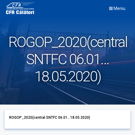
Skip
Meniu
to
content
ROGOP_2020(central
SNTFC 06.01…
18.05.2020)
ROGOP_2020(central SNTFC 06.01...18.05.2020)