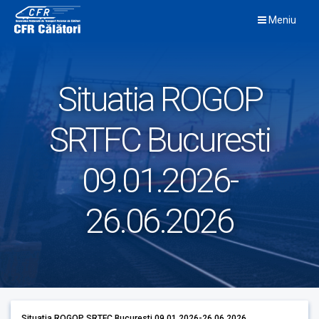
Skip
Meniu
to
content
Situatia ROGOP
SRTFC Bucuresti
09.01.2026-
26.06.2026
Situatia ROGOP SRTFC Bucuresti 09.01.2026-26.06.2026