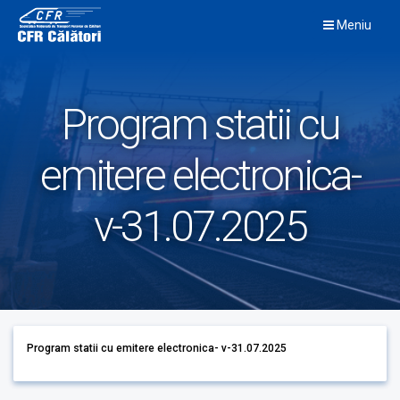
Skip
Meniu
to
content
Program statii cu
emitere electronica-
v-31.07.2025
Program statii cu emitere electronica- v-31.07.2025