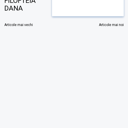
FILOFTEIA
DANA
Navigare
Articole mai vechi
Articole mai noi
în
articole