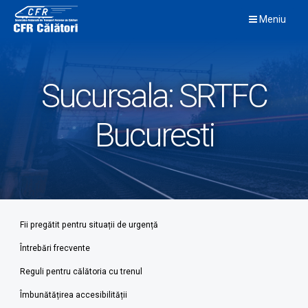
Skip
Meniu
to
content
Sucursala:
SRTFC
Bucuresti
Fii pregătit pentru situații de urgență
Întrebări frecvente
Reguli pentru călătoria cu trenul
Îmbunătățirea accesibilității