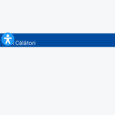
CFR Călători
Blog
Servicii pentru reclamă și publicitate
Politica de Confidenţialitate
Politica de Cookies
Politica monitorizare video/audio-video
Politica de protecție a datelor cu caracter personal
Protocol de colaborare cu Direcția Generală pentru Evidența
Persoanelor de furnizare a unor date din Registrul Național de Evidența