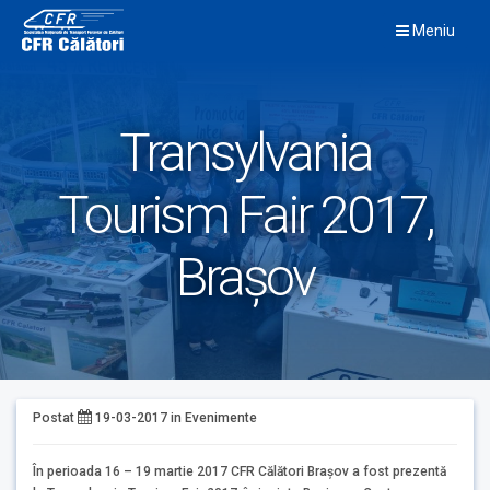
Skip
Meniu
to
content
Transylvania
Tourism Fair 2017,
Brașov
Postat
19-03-2017
in
Evenimente
În perioada 16 – 19 martie 2017 CFR Călători Brașov a fost prezentă