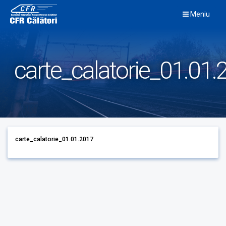
Skip
Meniu
to
content
carte_calatorie_01.01.
carte_calatorie_01.01.2017