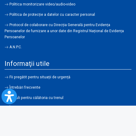
Politica monitorizare video/audio-video
Politica de protecție a datelor cu caracter personal
Protocol de colaborare cu Direcția Generală pentru Evidența
Persoanelor de furnizare a unor date din Registrul Național de Evidența
Persoanelor
A.N.P.C.
Informaţii utile
Fii pregătit pentru situații de urgență
Întrebări frecvente
Reguli pentru călătoria cu trenul
Îmbunătățirea accesibilității
Link-uri utile şi parteneri
Condiţii de utilizare