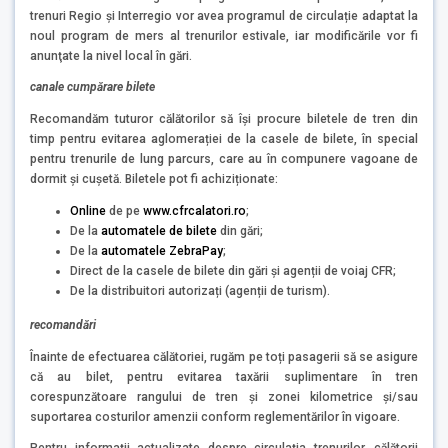
trenuri Regio și Interregio vor avea programul de circulație adaptat la
noul program de mers al trenurilor estivale, iar modificările vor fi
anunţate la nivel local în gări.
canale cumpărare bilete
Recomandăm tuturor călătorilor să își procure biletele de tren din
timp pentru evitarea aglomerației de la casele de bilete, în special
pentru trenurile de lung parcurs, care au în compunere vagoane de
dormit și cușetă. Biletele pot fi achiziționate:
Online
de pe
www.cfrcalatori.ro
;
De la
automatele de bilete
din gări;
De la
automatele ZebraPay
;
Direct de la casele de bilete din gări și agenții de voiaj CFR;
De la distribuitori autorizați (agenții de turism).
recomandări
Înainte de efectuarea călătoriei, rugăm pe toți pasagerii să se asigure
că au bilet, pentru evitarea taxării suplimentare în tren
corespunzătoare rangului de tren și zonei kilometrice și/sau
suportarea costurilor amenzii conform reglementărilor în vigoare.