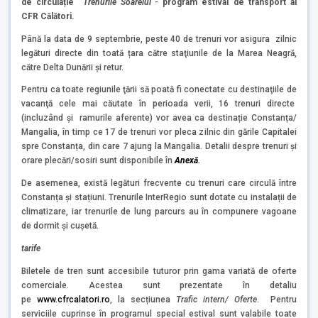
de circulație “
Trenurile Soarelui
“-
program estival de transport al
CFR Călători.
Până la data de 9 septembrie, peste 40 de trenuri vor asigura zilnic
legături directe din toată țara către staţiunile de la Marea Neagră,
către Delta Dunării şi retur.
Pentru ca toate regiunile ţării să poată fi conectate cu destinaţiile de
vacanţă cele mai căutate în perioada verii, 16 trenuri directe
(incluzând şi ramurile aferente) vor avea ca destinație Constanța/
Mangalia, în timp ce 17 de trenuri vor pleca zilnic din gările Capitalei
spre Constanța, din care 7 ajung la Mangalia. Detalii despre trenuri și
orare plecări/sosiri sunt disponibile în
Anexă
.
De asemenea, există legături frecvente cu trenuri care circulă între
Constanța și stațiuni. Trenurile InterRegio sunt dotate cu instalații de
climatizare, iar trenurile de lung parcurs au în compunere vagoane
de dormit și cușetă.
tarife
Biletele de tren sunt accesibile tuturor prin gama variată de oferte
comerciale. Acestea sunt prezentate în detaliu
pe
www.cfrcalatori.ro
, la secțiunea
Trafic intern/ Oferte
. Pentru
serviciile cuprinse în programul special estival sunt valabile toate