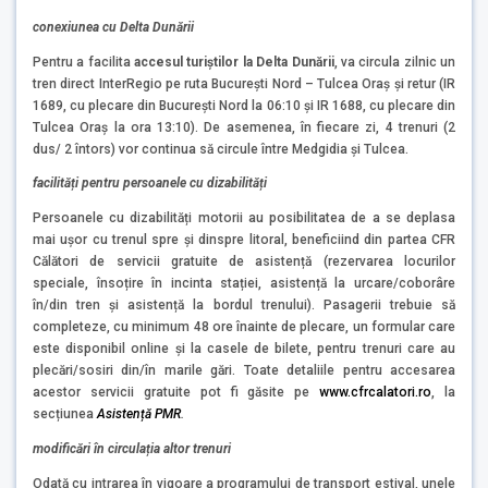
conexiunea cu Delta Dunării
Pentru a facilita
accesul turiștilor la Delta Dunării
, va circula zilnic un
tren direct InterRegio pe ruta București Nord – Tulcea Oraș și retur (IR
1689, cu plecare din București Nord la 06:10 și IR 1688, cu plecare din
Tulcea Oraș la ora 13:10). De asemenea, în fiecare zi, 4 trenuri (2
dus/ 2 întors) vor continua să circule între Medgidia și Tulcea.
facilități pentru persoanele cu dizabilități
Persoanele cu dizabilități motorii au posibilitatea de a se deplasa
mai ușor cu trenul spre și dinspre litoral, beneficiind din partea CFR
Călători de servicii gratuite de asistență (rezervarea locurilor
speciale, însoțire în incinta stației, asistență la urcare/coborâre
în/din tren și asistență la bordul trenului). Pasagerii trebuie să
completeze, cu minimum 48 ore înainte de plecare, un formular care
este disponibil online și la casele de bilete, pentru trenuri care au
plecări/sosiri din/în marile gări. Toate detaliile pentru accesarea
acestor servicii gratuite pot fi găsite pe
www.cfrcalatori.ro
, la
secțiunea
Asistență PMR
.
modificări în circulația altor trenuri
Odată cu intrarea în vigoare a programului de transport estival, unele