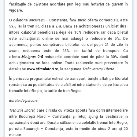
facilitățile de călătorie acordate prin legi sau hotărâri de guvern în
vigoare.
O călătorie București – Constanța, fără nicio ofertă comercială, este
59,6 lei la tren IR, clasa a 2-a. Dacă se achiziționează un bilet dus-
întors călătorul beneficiază deja de 10% reducere, iar dacă biletul
este achiziționat online se mai adaugă o reducere de 5%. De
asemenea, pentru cumpărarea biletelor cu cel puțin 21 de zile în
avans reducerea este de 25% din tariful de transport. Cu
oferta
Minigrup 2-5
reducerile acordate sunt de până la 30% dacă
achiziționarea se face online
.
Toate reducerile sunt prezentate în
detaliu pe
www.cfrcalatori.ro
, la secțiunea
Trafic intern/ Oferte
.
În perioada programului estival de transport, turiștii aflați pe litoralul
românesc au posibilitatea de a călători între stațiunile de pe litoral cu
trenurile InterRegio, la tarife de tren Regio.
durata de parcurs
Trenurile Litoral
,
care circulă cu viteză sporită fără opriri intermediare
între București Nord – Constanța și retur, ajung la destinație în
aproximativ două ore. Durata călătoriei cu celelalte trenuri InterRegio,
pe ruta București – Constanța, este în medie de circa 2 ore și 20
minute.