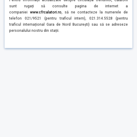
Pentru informații actualizate despre circulația trenurilor, călătorii
sunt rugați să consulte pagina de internet a
companiei
www.cfrcalatori.ro
, să ne contacteze la numerele de
telefon 021/9521 (pentru traficul intern), 021.314.5528 (pentru
traficul internațional Gara de Nord București) sau să se adreseze
personalului nostru din stații.