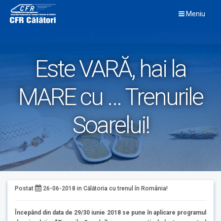
Skip
Meniu
to
content
Este VARĂ, hai la
MARE cu … Trenurile
Soarelui!
Postat
26-06-2018
in
Călătoria cu trenul în România!
Începând din data de 29/30 iunie 2018 se pune în aplicare programul