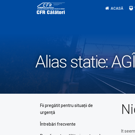
Skip
ACASĂ
to
content
Alias statie:
AGÎ
Ni
Fii pregătit pentru situații de
urgență
Întrebări frecvente
It seem