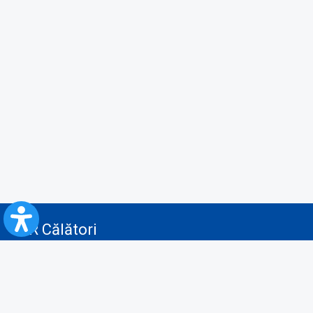
CFR Călători
Blog
Servicii pentru reclamă și publicitate
Politica de Confidenţialitate