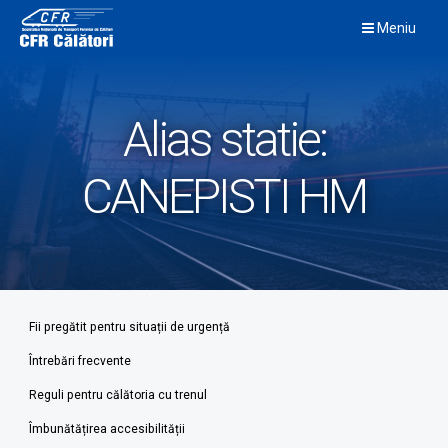
Skip
Meniu
to
content
Alias statie:
CANEPISTI HM
Fii pregătit pentru situații de urgență
Întrebări frecvente
Reguli pentru călătoria cu trenul
Îmbunătățirea accesibilității