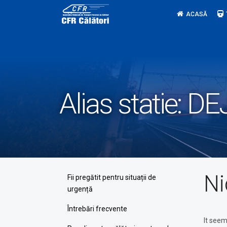
Skip
ACASĂ
to
content
Alias statie:
DEJ
Ni
Fii pregătit pentru situații de
urgență
Întrebări frecvente
It seem