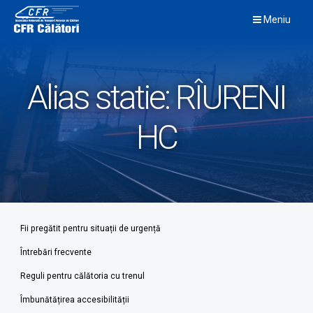
Skip
Meniu
to
content
Alias statie:
RÎURENI
HC
Fii pregătit pentru situații de urgență
Întrebări frecvente
Reguli pentru călătoria cu trenul
Îmbunătățirea accesibilității