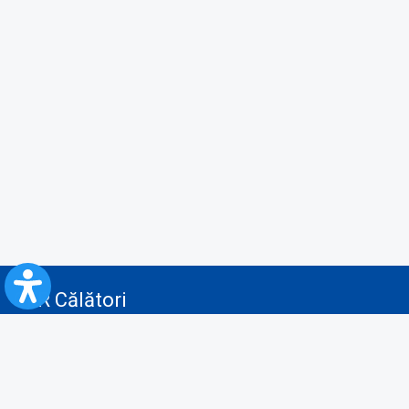
CFR Călători
Blog
Servicii pentru reclamă și publicitate
Politica de Confidenţialitate