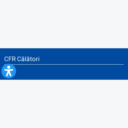
CFR Călători
Blog
Servicii pentru reclamă și publicitate
Politica de Confidenţialitate
Politica de Cookies
Politica monitorizare video/audio-video
Politica de protecție a datelor cu caracter personal