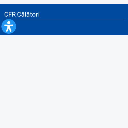
CFR Călători
Blog
Servicii pentru reclamă și publicitate
Politica de Confidenţialitate
Politica de Cookies
Politica monitorizare video/audio-video
Politica de protecție a datelor cu caracter personal
Protocol de colaborare cu Direcția Generală pentru Evidența
Persoanelor de furnizare a unor date din Registrul Național de Evidența
Persoanelor
A.N.P.C.
Informaţii utile