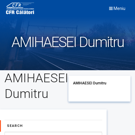
Skip
Meniu
to
content
AMIHAESEI Dumitru
AMIHAESEI
AMIHAESEI Dumitru
Dumitru
SEARCH