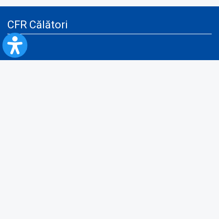
CFR Călători
Blog
Servicii pentru reclamă și publicitate
Politica de Confidenţialitate
Politica de Cookies
Politica monitorizare video/audio-video
Politica de protecție a datelor cu caracter personal
Protocol de colaborare cu Direcția Generală pentru Evidența
Persoanelor de furnizare a unor date din Registrul Național de Evidența
Persoanelor
A.N.P.C.
Informaţii utile