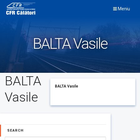
Skip
Meniu
to
content
BALTA Vasile
BALTA
BALTA Vasile
Vasile
SEARCH