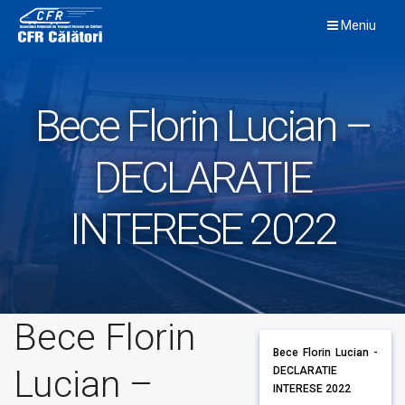
Skip
Meniu
to
content
Bece Florin Lucian –
DECLARATIE
INTERESE 2022
Bece Florin
Bece Florin Lucian -
Lucian –
DECLARATIE
INTERESE 2022