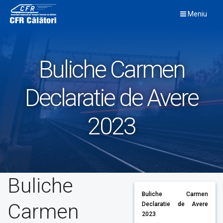
Skip
Meniu
to
content
Buliche Carmen
Declaratie de Avere
2023
Buliche
Buliche Carmen
Carmen
Declaratie de Avere
2023