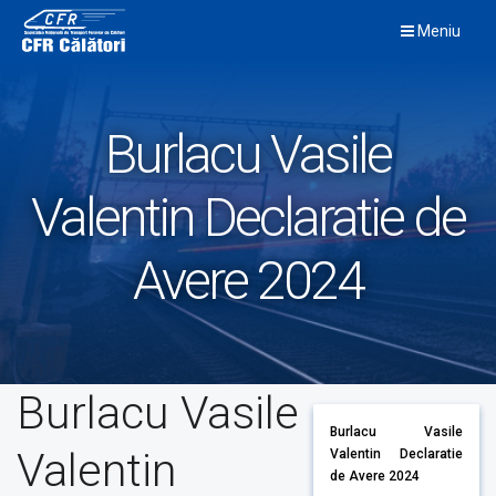
Skip
Meniu
to
content
Burlacu Vasile
Valentin Declaratie de
Avere 2024
Burlacu Vasile
Burlacu Vasile
Valentin
Valentin Declaratie
de Avere 2024