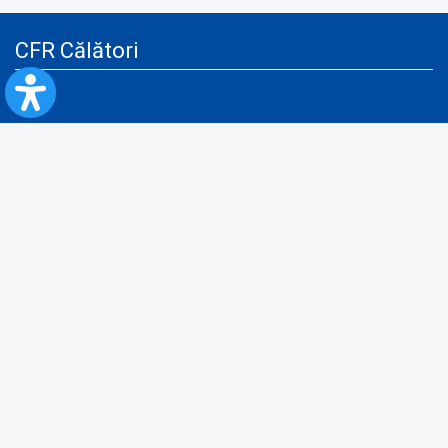
CFR Călători
Blog
Servicii pentru reclamă și publicitate
Politica de Confidenţialitate
Politica de Cookies
Politica monitorizare video/audio-video
Politica de protecție a datelor cu caracter personal
Protocol de colaborare cu Direcția Generală pentru Evidența
Persoanelor de furnizare a unor date din Registrul Național de Evidența
Persoanelor
A.N.P.C.
Informaţii utile