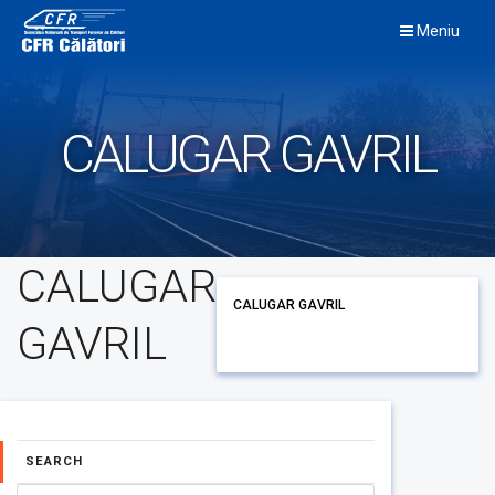
Skip
Meniu
to
content
CALUGAR GAVRIL
CALUGAR
CALUGAR GAVRIL
GAVRIL
SEARCH