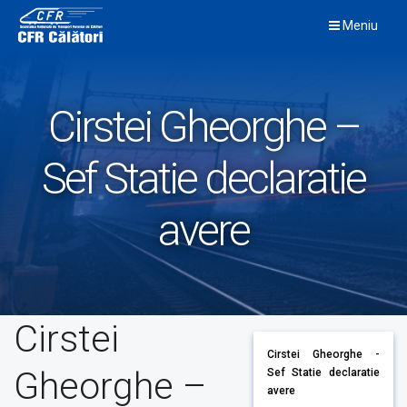
Skip
Meniu
to
content
Cirstei Gheorghe –
Sef Statie declaratie
avere
Cirstei
Cirstei Gheorghe -
Gheorghe –
Sef Statie declaratie
avere