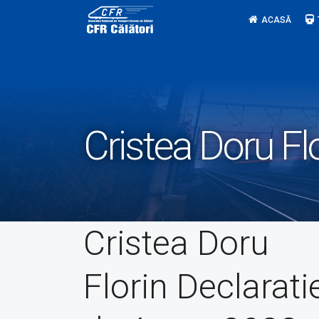
Skip
ACASĂ
to
content
Cristea Doru Fl
Cristea Doru
Florin Declarati