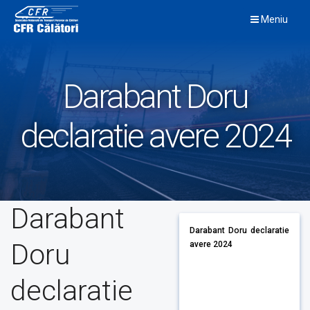
Skip
Meniu
to
content
Darabant Doru
declaratie avere 2024
Darabant
Darabant Doru declaratie
Doru
avere 2024
declaratie