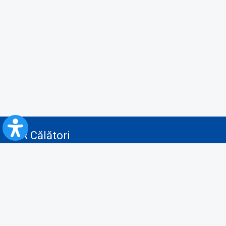
CFR Călători
Blog
Servicii pentru reclamă și publicitate
Politica de Confidenţialitate
Politica de Cookies