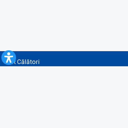
CFR Călători
Blog
Servicii pentru reclamă și publicitate
Politica de Confidenţialitate
Politica de Cookies
Politica monitorizare video/audio-video
Politica de protecție a datelor cu caracter personal