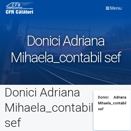
Skip
Meniu
to
content
Donici Adriana
Mihaela_contabil sef
Donici Adriana
Donici Adriana
Mihaela_contabil
Mihaela_contabil
sef
sef