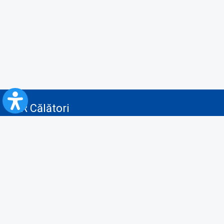
CFR Călători
Blog
Servicii pentru reclamă și publicitate
Politica de Confidenţialitate
Politica de Cookies
Politica monitorizare video/audio-video
Politica de protecție a datelor cu caracter personal