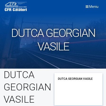
Skip
Meniu
to
content
DUTCA GEORGIAN
VASILE
DUTCA
DUTCA GEORGIAN VASILE
GEORGIAN
VASILE