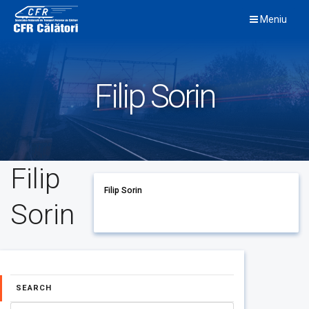
Skip
Meniu
to
content
Filip Sorin
Filip
Filip Sorin
Sorin
SEARCH