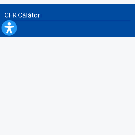
CFR Călători
Blog
Servicii pentru reclamă și publicitate
Politica de Confidenţialitate
Politica de Cookies
Politica monitorizare video/audio-video
Politica de protecție a datelor cu caracter personal
Protocol de colaborare cu Direcția Generală pentru Evidența
Persoanelor de furnizare a unor date din Registrul Național de Evidența
Persoanelor
A.N.P.C.
Informaţii utile