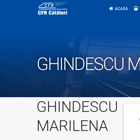
Skip
ACASĂ
to
content
GHINDESCU M
GHINDESCU
MARILENA