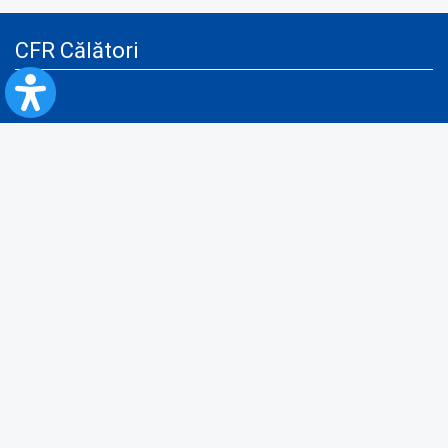
CFR Călători
Blog
Servicii pentru reclamă și publicitate
Politica de Confidenţialitate
Politica de Cookies
Politica monitorizare video/audio-video
Politica de protecție a datelor cu caracter personal
Protocol de colaborare cu Direcția Generală pentru Evidența
Persoanelor de furnizare a unor date din Registrul Național de Evidența
Persoanelor
A.N.P.C.
Informaţii utile