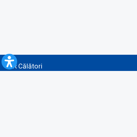
CFR Călători
Blog
Servicii pentru reclamă și publicitate
Politica de Confidenţialitate
Politica de Cookies
Politica monitorizare video/audio-video
Politica de protecție a datelor cu caracter personal