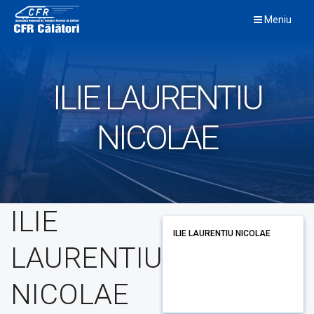
Skip
Meniu
to
content
ILIE LAURENTIU
NICOLAE
ILIE
ILIE LAURENTIU NICOLAE
LAURENTIU
NICOLAE