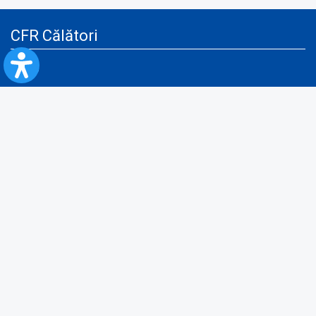
CFR Călători
Blog
Servicii pentru reclamă și publicitate
Politica de Confidenţialitate
Politica de Cookies
Politica monitorizare video/audio-video
Politica de protecție a datelor cu caracter personal
Protocol de colaborare cu Direcția Generală pentru Evidența
Persoanelor de furnizare a unor date din Registrul Național de Evidența
Persoanelor
A.N.P.C.
Informaţii utile