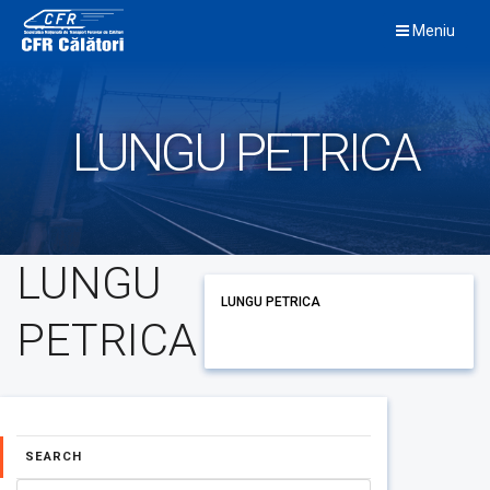
Skip
Meniu
to
content
LUNGU PETRICA
LUNGU
LUNGU PETRICA
PETRICA
SEARCH