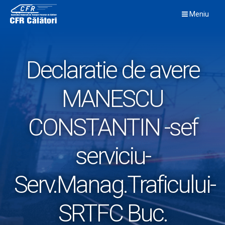
Skip
Meniu
to
content
Declaratie de avere
MANESCU
CONSTANTIN -sef
serviciu-
Serv.Manag.Traficului-
SRTFC Buc.