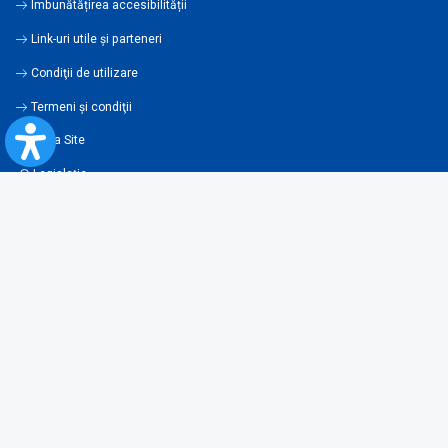
Îmbunătățirea accesibilității
Link-uri utile şi parteneri
Condiţii de utilizare
Termeni şi condiţii
Harta Site
Legislaţie
Contravenţii
Condiţii generale de transport
Newsletter
Abonează-te la newsletter și fii la curent cu toate noutățile și ofertele
noastre!