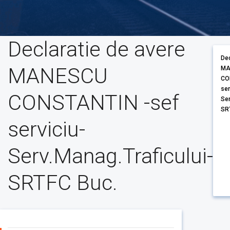
Declaratie de avere
De
MANESCU
MA
CO
ser
CONSTANTIN -sef
Ser
SR
serviciu-
Serv.Manag.Traficului-
SRTFC Buc.