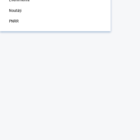
Evenimente
Noutăți
PNRR