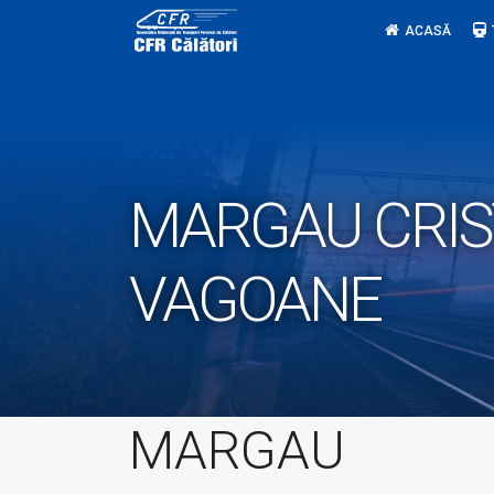
Skip
ACASĂ
to
content
MARGAU CRIST
VAGOANE
MARGAU