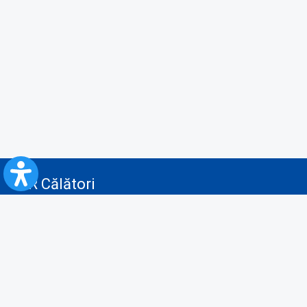
CFR Călători
Blog
Servicii pentru reclamă și publicitate
Politica de Confidenţialitate
Politica de Cookies