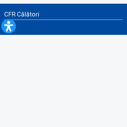
CFR Călători
Blog
Servicii pentru reclamă și publicitate
Politica de Confidenţialitate
Politica de Cookies
Politica monitorizare video/audio-video
Politica de protecție a datelor cu caracter personal
Protocol de colaborare cu Direcția Generală pentru Evidența
Persoanelor de furnizare a unor date din Registrul Național de Evidența
Persoanelor
A.N.P.C.
Informaţii utile