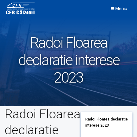
Skip
Meniu
to
content
Radoi Floarea
declaratie interese
2023
Radoi Floarea
Radoi Floarea declaratie
declaratie
interese 2023