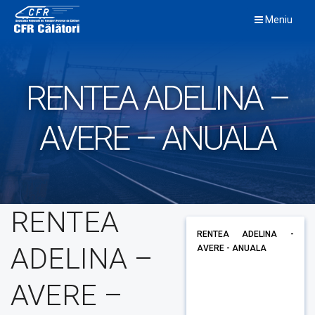
Skip
Meniu
to
content
RENTEA ADELINA –
AVERE – ANUALA
RENTEA
RENTEA ADELINA -
ADELINA –
AVERE - ANUALA
AVERE –