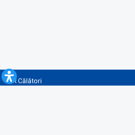
CFR Călători
Blog
Servicii pentru reclamă și publicitate
Politica de Confidenţialitate
Politica de Cookies