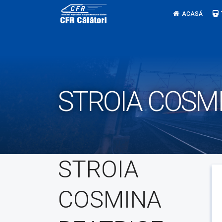
Skip
ACASĂ
to
content
STROIA COSM
STROIA
COSMINA