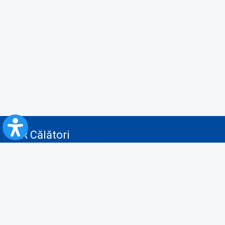
CFR Călători
Blog
Servicii pentru reclamă și publicitate
Politica de Confidenţialitate
Politica de Cookies