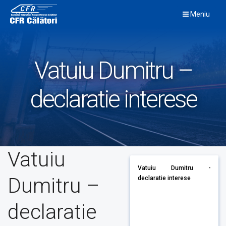
Skip
Meniu
to
content
Vatuiu Dumitru –
declaratie interese
Vatuiu
Vatuiu Dumitru -
Dumitru –
declaratie interese
declaratie