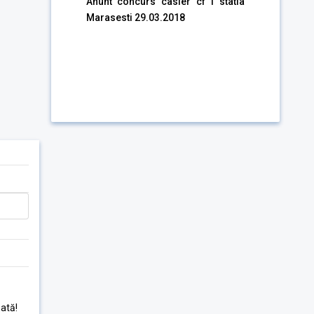
a
Anunt concurs casier cf I statia
Marasesti 29.03.2018
ată!