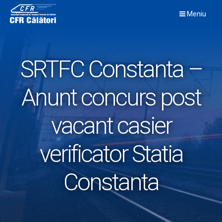
Skip
Meniu
to
content
SRTFC Constanta –
Anunt concurs post
vacant casier
verificator Statia
Constanta