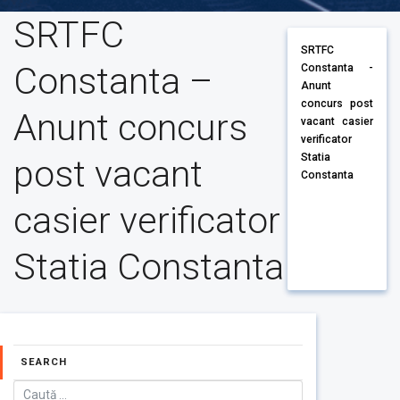
SRTFC
SRTFC
Constanta –
Constanta -
Anunt
concurs post
Anunt concurs
vacant casier
verificator
Statia
post vacant
Constanta
casier verificator
Statia Constanta
SEARCH