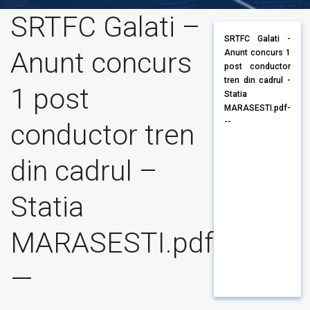
SRTFC Galati –
SRTFC Galati -
Anunt concurs
Anunt concurs 1
post conductor
tren din cadrul -
1 post
Statia
MARASESTI.pdf-
--
conductor tren
din cadrul –
Statia
MARASESTI.pdf
—