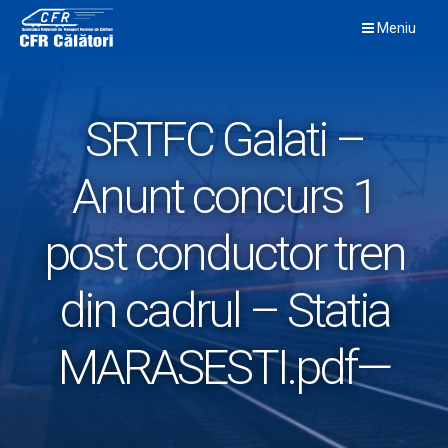
Skip
Meniu
to
content
SRTFC Galati –
Anunt concurs 1
post conductor tren
din cadrul – Statia
MARASESTI.pdf—