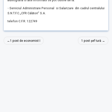
Bibliografia si alte informatii se pot obtine de la:
- Serviciul Administrare Personal si Salarizare din cadrul centralului
S.N.T.F.C.„CFR Călători” S.A.
telefon C.F.R. 122749
Navigare
1 post de economist I
1 post șef tură
în
articole