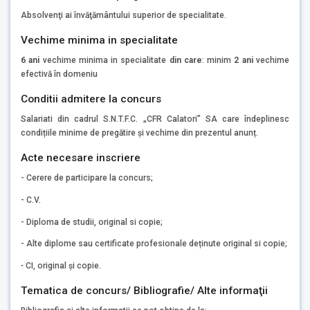
Absolvenţi ai învăţământului superior de specialitate.
Vechime minima in specialitate
6 ani
vechime minima in specialitate
din care
: minim
2 ani
vechime
efectivă în domeniu
Conditii admitere la concurs
Salariati din cadrul S.N.T.F.C. „CFR Calatori” SA care îndeplinesc
condițiile minime de pregătire și vechime din prezentul anunț.
Acte necesare inscriere
- Cerere de participare la concurs;
- C.V.
- Diploma de studii, original si copie;
- Alte diplome sau certificate profesionale deținute original si copie;
-
CI, original și copie.
Tematica de concurs/ Bibliografie/ Alte informaţii