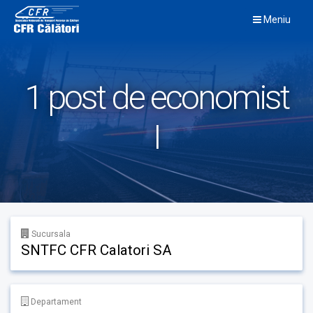
Skip
Meniu
to
content
1 post de economist
I
Sucursala
SNTFC CFR Calatori SA
Departament