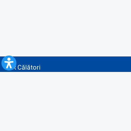
CFR Călători
Blog
Servicii pentru reclamă și publicitate
Politica de Confidenţialitate
Politica de Cookies
Politica monitorizare video/audio-video
Politica de protecție a datelor cu caracter personal