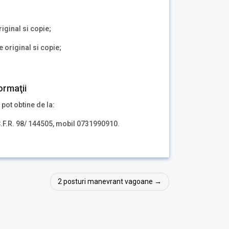
riginal si copie;
 original si copie;
ormaţii
 pot obtine de la:
.F.R. 98/ 144505, mobil 0731990910.
2 posturi manevrant vagoane