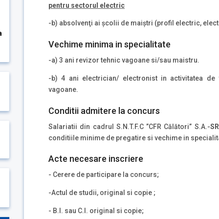
pentru sectorul electric
-b) absolvenţi ai şcolii de maiştri (profil electric, el
a
Vechime minima in specialitate
-a) 3 ani revizor tehnic vagoane si/sau maistru.
-b) 4 ani electrician/ electronist in activitatea d
vagoane.
Conditii admitere la concurs
Salariatii din cadrul S.N.T.F.C ”CFR Călători” S.A.-
SR
conditiile minime de pregatire si vechime in specialit
Acte necesare inscriere
- Cerere de participare la concurs;
-Actul de studii, original si copie ;
- B.I. sau C.I. original si copie;