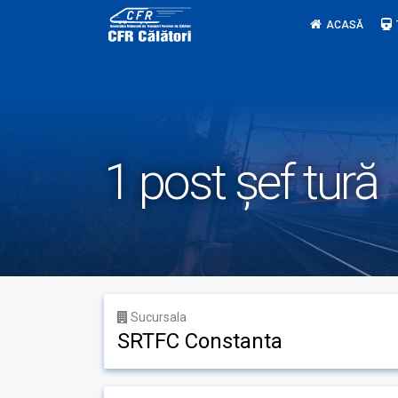
Skip
ACASĂ
to
content
1 post șef tură
Sucursala
SRTFC Constanta