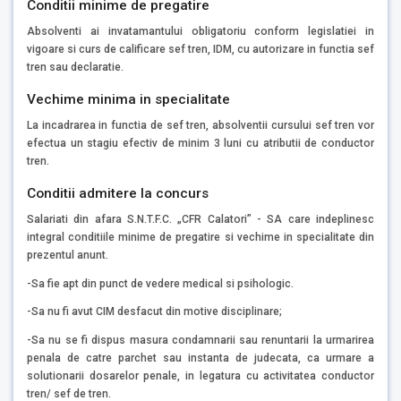
Conditii minime de pregatire
Absolventi ai invatamantului obligatoriu conform legislatiei in
vigoare si curs de calificare sef tren, IDM, cu autorizare in functia sef
tren sau declaratie.
Vechime minima in specialitate
La incadrarea in functia de sef tren, absolventii cursului sef tren vor
efectua un stagiu efectiv de minim 3 luni cu atributii de conductor
tren.
Conditii admitere la concurs
Salariati din afara S.N.T.F.C. „CFR Calatori” - SA care indeplinesc
integral conditiile minime de pregatire si vechime in specialitate din
prezentul anunt.
-Sa fie apt din punct de vedere medical si psihologic.
-Sa nu fi avut CIM desfacut din motive disciplinare;
-Sa nu se fi dispus masura condamnarii sau renuntarii la urmarirea
penala de catre parchet sau instanta de judecata, ca urmare a
solutionarii dosarelor penale, in legatura cu activitatea conductor
tren/ sef de tren.