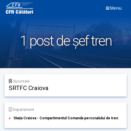
Skip
Meniu
to
content
1 post de șef tren
Sucursala
SRTFC Craiova
Departament
Stația Craiova - Compartimentul Comanda personalului de tren