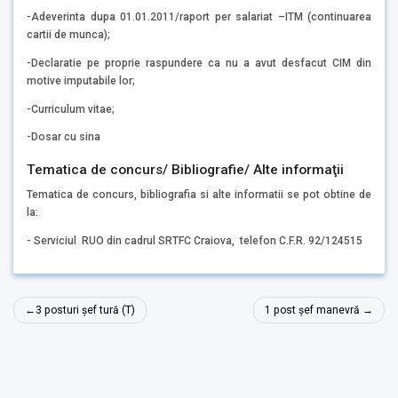
-Adeverinta dupa 01.01.2011/raport per salariat –ITM (continuarea
cartii de munca);
-Declaratie pe proprie raspundere ca nu a avut desfacut CIM din
motive imputabile lor;
-Curriculum vitae;
-Dosar cu sina
Tematica de concurs/ Bibliografie/ Alte informaţii
Tematica de concurs, bibliografia si alte informatii se pot obtine de
la:
- Serviciul RUO din cadrul SRTFC Craiova, telefon C.F.R. 92/124515
Navigare
3 posturi șef tură (T)
1 post șef manevră
în
articole