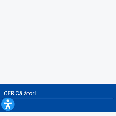
CFR Călători
Blog
Servicii pentru reclamă și publicitate