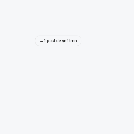
Navigare
1 post de șef tren
în
articole