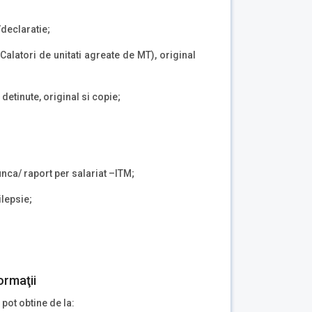
/
declaratie;
Calatori de unitati agreate de MT), original
detinute, original si copie;
nca/ raport per salariat –ITM;
lepsie;
ormaţii
 pot obtine de la: