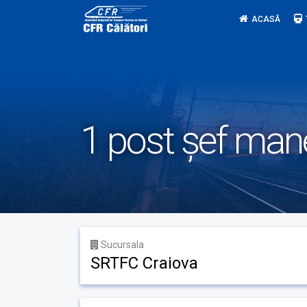
Skip
ACASĂ
to
content
1 post șef man
Sucursala
SRTFC Craiova