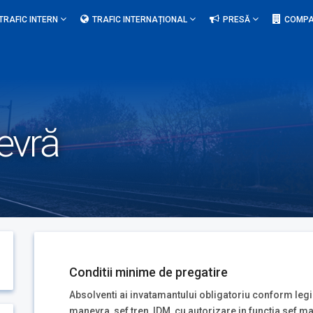
TRAFIC INTERN
TRAFIC INTERNAȚIONAL
PRESĂ
COMPA
evră
Conditii minime de pregatire
Absolventi ai invatamantului obligatoriu conform legisl
manevra, sef tren, IDM, cu autorizare in functia sef m