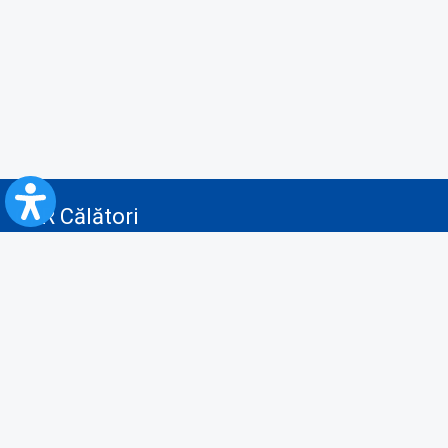
CFR Călători
Blog
Servicii pentru reclamă și publicitate
Politica de Confidenţialitate
Politica de Cookies
Politica monitorizare video/audio-video
Politica de protecție a datelor cu caracter personal