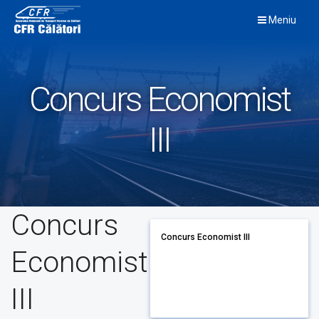
Skip
Meniu
to
content
Concurs Economist
III
Concurs
Concurs Economist III
Economist
III