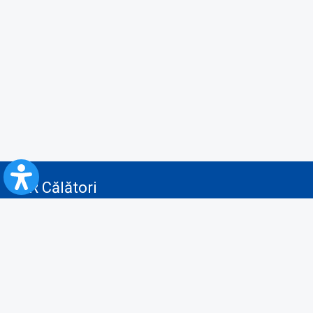
CFR Călători
Blog
Servicii pentru reclamă și publicitate
Politica de Confidenţialitate
Politica de Cookies