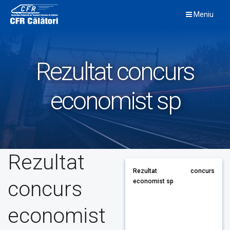
Skip
Meniu
to
content
Rezultat concurs
economist sp
Rezultat
Rezultat concurs
concurs
economist sp
economist