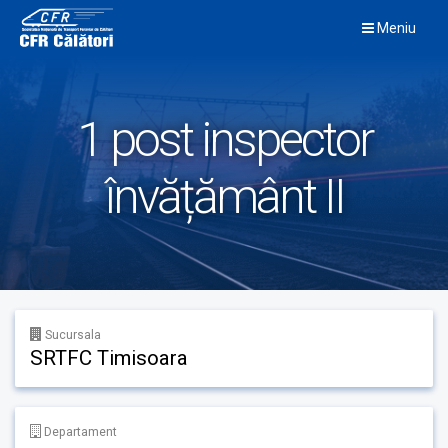
Skip
Meniu
to
content
1 post inspector
învățământ II
Sucursala
SRTFC Timisoara
Departament