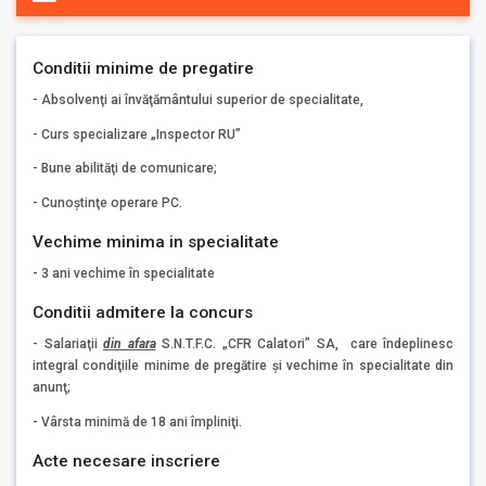
Conditii minime de pregatire
- Absolvenţi ai învăţământului superior de specialitate,
- Curs specializare „Inspector RU”
- Bune abilităţi de comunicare;
- Cunoştinţe operare PC.
Vechime minima in specialitate
- 3 ani vechime în specialitate
Conditii admitere la concurs
- Salariaţii
din afara
S.N.T.F.C. „CFR Calatori” SA, care îndeplinesc
integral condiţiile minime de pregătire şi vechime în specialitate din
anunţ;
- Vârsta minimă de 18 ani împliniţi.
Acte necesare inscriere