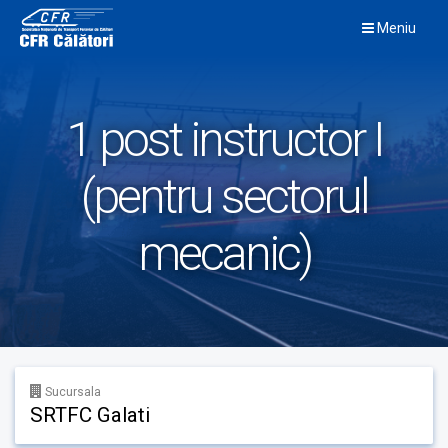
Skip
Meniu
to
content
1 post instructor I
(pentru sectorul
mecanic)
Sucursala
SRTFC Galati