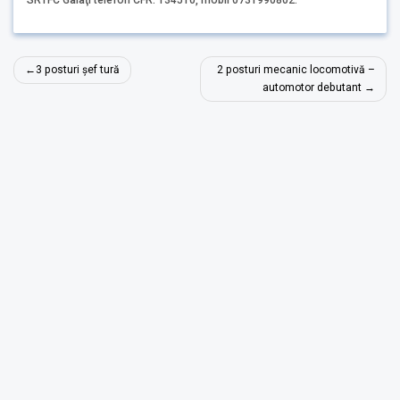
SRTFC Galaţi telefon CFR. 134510, mobil 0731990802.
Navigare
3 posturi șef tură
2 posturi mecanic locomotivă –
în
automotor debutant
articole