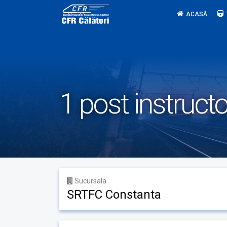
Skip
ACASĂ
to
content
1 post instructo
Sucursala
SRTFC Constanta