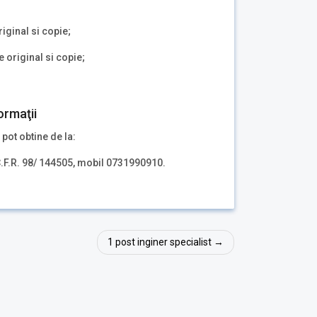
riginal si copie;
 original si copie;
ormaţii
 pot obtine de la:
.F.R. 98/ 144505, mobil 0731990910.
1 post inginer specialist