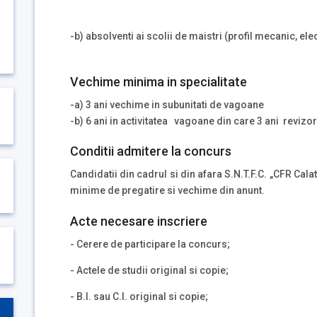
-b) absolventi ai scolii de maistri (profil mecanic, e
Vechime minima in specialitate
-a) 3 ani vechime in subunitati de vagoane
-b) 6 ani in activitatea vagoane din care 3 ani revizo
Conditii admitere la concurs
Candidatii din cadrul si din afara S.N.T.F.C. „CFR Cala
minime de pregatire si vechime din anunt.
Acte necesare inscriere
- Cerere de participare la concurs;
- Actele de studii original si copie;
- B.I. sau C.I. original si copie;