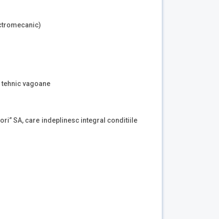
lectromecanic)
r tehnic vagoane
tori” SA, care indeplinesc integral conditiile