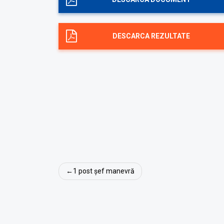
DESCARCA REZULTATE
Navigare
1 post șef manevră
în
articole