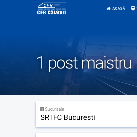
Skip
ACASĂ
to
content
1 post maistru
Sucursala
SRTFC Bucuresti