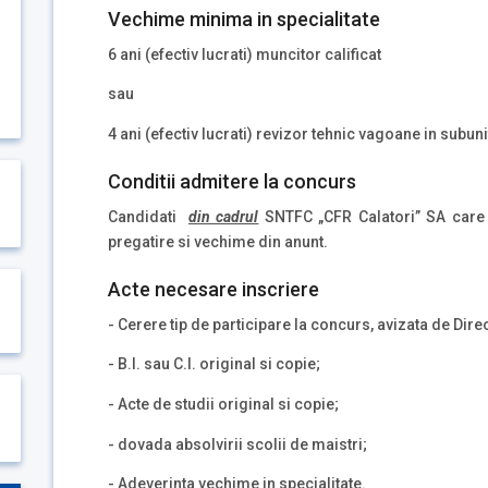
Vechime minima in specialitate
6 ani (efectiv lucrati) muncitor calificat
sau
4 ani (efectiv lucrati) revizor tehnic vagoane in subun
Conditii admitere la concurs
Candidati
din cadrul
SNTFC „CFR Calatori” SA care 
pregatire si vechime din anunt.
Acte necesare inscriere
- Cerere tip de participare la concurs, avizata de Dir
- B.I. sau C.I. original si copie;
- Acte de studii original si copie;
- dovada absolvirii scolii de maistri;
- Adeverinta vechime in specialitate.