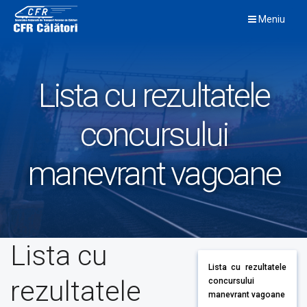
Skip
Meniu
to
content
Lista cu rezultatele
concursului
manevrant vagoane
Lista cu
Lista cu rezultatele
rezultatele
concursului
manevrant vagoane